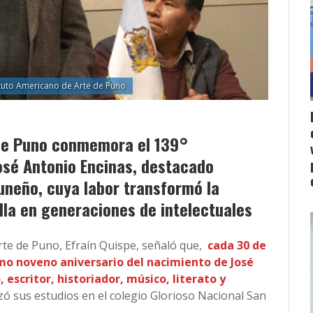
ituto Americano de Arte de Puno
 de Puno conmemora el 139°
José Antonio Encinas, destacado
uneño, cuya labor transformó la
lla en generaciones de intelectuales
rte de Puno, Efraín Quispe, señaló que,
cada 30 de
mo noveno aniversario del nacimiento de José
escritor, historiador, músico, literato y
izó sus estudios en el colegio Glorioso Nacional San