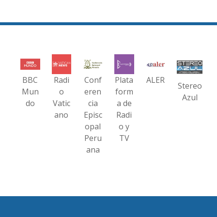
BBC
Radi
Conf
Plata
ALER
Stereo
Mun
o
eren
form
Azul
do
Vatic
cia
a de
ano
Episc
Radi
opal
o y
Peru
TV
ana