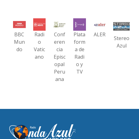
BBC
Radi
Conf
Plata
ALER
Stereo
Mun
o
eren
form
Azul
do
Vatic
cia
a de
ano
Episc
Radi
opal
o y
Peru
TV
ana