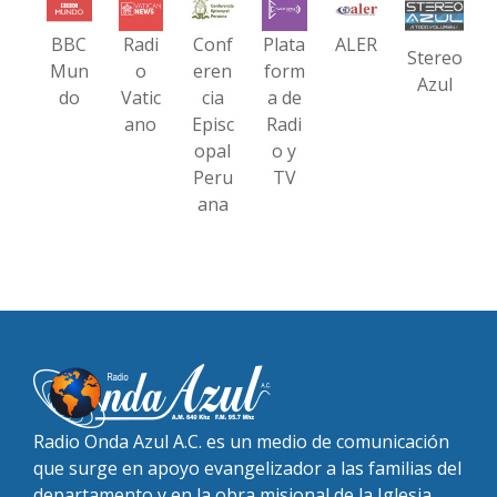
BBC
Radi
Conf
Plata
ALER
Stereo
Mun
o
eren
form
Azul
do
Vatic
cia
a de
ano
Episc
Radi
opal
o y
Peru
TV
ana
Radio Onda Azul A.C. es un medio de comunicación
que surge en apoyo evangelizador a las familias del
departamento y en la obra misional de la Iglesia