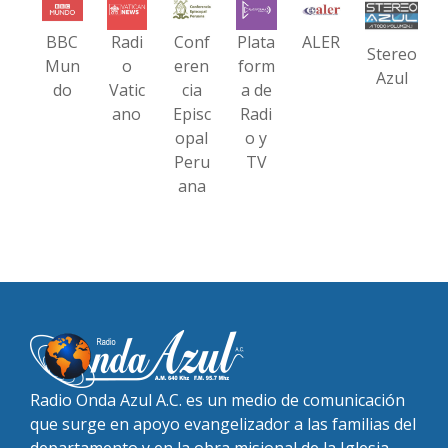
BBC
Radi
Conf
Plata
ALER
Stereo
Mun
o
eren
form
Azul
do
Vatic
cia
a de
ano
Episc
Radi
opal
o y
Peru
TV
ana
Radio Onda Azul A.C. es un medio de comunicación
que surge en apoyo evangelizador a las familias del
departamento y en la obra misional de la Iglesia