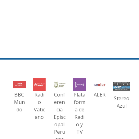
BBC
Radi
Conf
Plata
ALER
Stereo
Mun
o
eren
form
Azul
do
Vatic
cia
a de
ano
Episc
Radi
opal
o y
Peru
TV