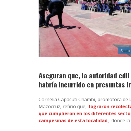
Santa
Aseguran que, la autoridad edil
habría incurrido en presuntas i
Cornelia Capacuti Chambi, promotora de la 
Mazocruz, refirió que,
lograron recolect
que cumplieron en los diferentes sect
campesinas de esta localidad,
dónde la