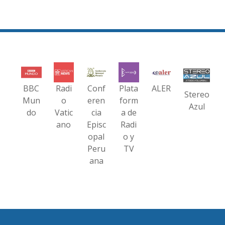
BBC
Radi
Conf
Plata
ALER
Stereo
Mun
o
eren
form
Azul
do
Vatic
cia
a de
ano
Episc
Radi
opal
o y
Peru
TV
ana