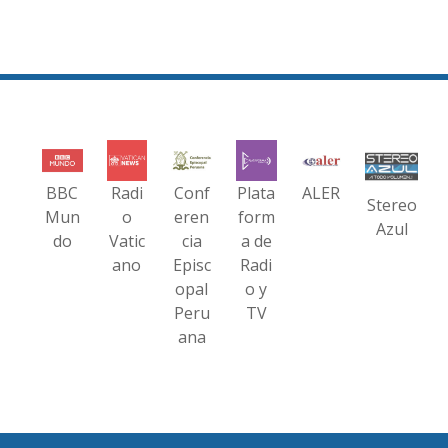
BBC
Radi
Conf
Plata
ALER
Stereo
Mun
o
eren
form
Azul
do
Vatic
cia
a de
ano
Episc
Radi
opal
o y
Peru
TV
ana