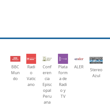
BBC
Radi
Conf
Plata
ALER
Stereo
Mun
o
eren
form
Azul
do
Vatic
cia
a de
ano
Episc
Radi
opal
o y
Peru
TV
ana