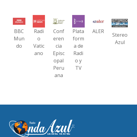
BBC
Radi
Conf
Plata
ALER
Stereo
Mun
o
eren
form
Azul
do
Vatic
cia
a de
ano
Episc
Radi
opal
o y
Peru
TV
ana