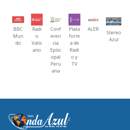
BBC
Radi
Conf
Plata
ALER
Stereo
Mun
o
eren
form
Azul
do
Vatic
cia
a de
ano
Episc
Radi
opal
o y
Peru
TV
ana