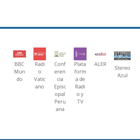
BBC
Radi
Conf
Plata
ALER
Stereo
Mun
o
eren
form
Azul
do
Vatic
cia
a de
ano
Episc
Radi
opal
o y
Peru
TV
ana