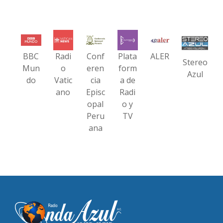
BBC
Radi
Conf
Plata
ALER
Stereo
Mun
o
eren
form
Azul
do
Vatic
cia
a de
ano
Episc
Radi
opal
o y
Peru
TV
ana