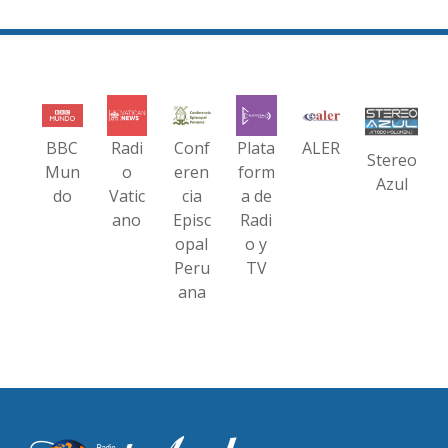
BBC
Radi
Conf
Plata
ALER
Stereo
Mun
o
eren
form
Azul
do
Vatic
cia
a de
ano
Episc
Radi
opal
o y
Peru
TV
ana