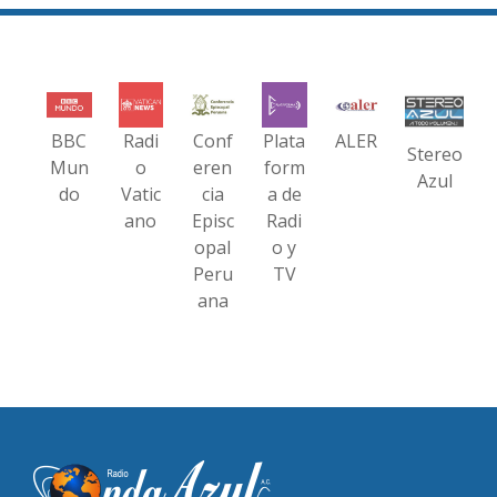
BBC
Radi
Conf
Plata
ALER
Stereo
Mun
o
eren
form
Azul
do
Vatic
cia
a de
ano
Episc
Radi
opal
o y
Peru
TV
ana