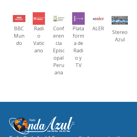
BBC
Radi
Conf
Plata
ALER
Stereo
Mun
o
eren
form
Azul
do
Vatic
cia
a de
ano
Episc
Radi
opal
o y
Peru
TV
ana