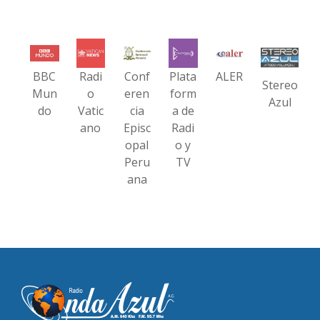
BBC
Radi
Conf
Plata
ALER
Stereo
Mun
o
eren
form
Azul
do
Vatic
cia
a de
ano
Episc
Radi
opal
o y
Peru
TV
ana