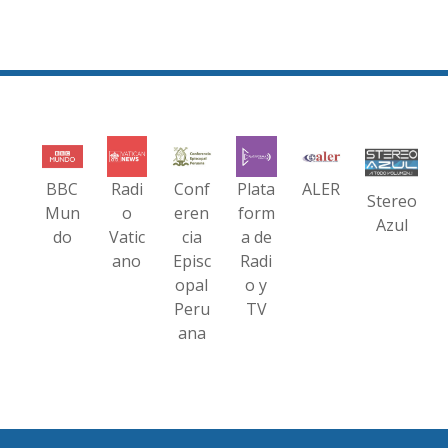
BBC
Radi
Conf
Plata
ALER
Stereo
Mun
o
eren
form
Azul
do
Vatic
cia
a de
ano
Episc
Radi
opal
o y
Peru
TV
ana