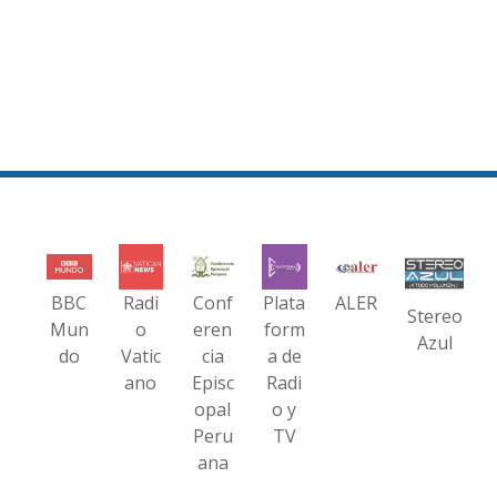
BBC
Radi
Conf
Plata
ALER
Stereo
Mun
o
eren
form
Azul
do
Vatic
cia
a de
ano
Episc
Radi
opal
o y
Peru
TV
ana