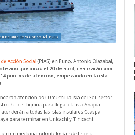
a Itinerante de Acción Social -Puno
 de Acción Social
(PIAS) en Puno, Antonio Olazabal,
te año que inició el 20 de abril, realizarán una
 14 puntos de atención, empezando en la isla
.
darán atención por Umuchi, la isla del Sol, sector
trecho de Tiquina para llega a la isla Anapia
atenderán a todas las islas insulares Ccaspa,
caya para terminar en Unicachi y Tinicachi.
ión en medicina, odontología, obstetricia,