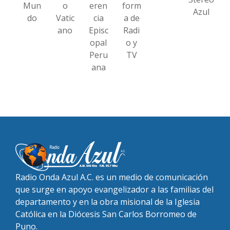
Mun
o
eren
form
Azul
do
Vatic
cia
a de
ano
Episc
Radi
opal
o y
Peru
TV
ana
Radio Onda Azul A.C. es un medio de comunicación
que surge en apoyo evangelizador a las familias del
departamento y en la obra misional de la Iglesia
Católica en la Diócesis San Carlos Borromeo de
Puno.