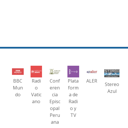
BBC
Radi
Conf
Plata
ALER
Stereo
Mun
o
eren
form
Azul
do
Vatic
cia
a de
ano
Episc
Radi
opal
o y
Peru
TV
ana