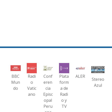
BBC
Radi
Conf
Plata
ALER
Stereo
Mun
o
eren
form
Azul
do
Vatic
cia
a de
ano
Episc
Radi
opal
o y
Peru
TV