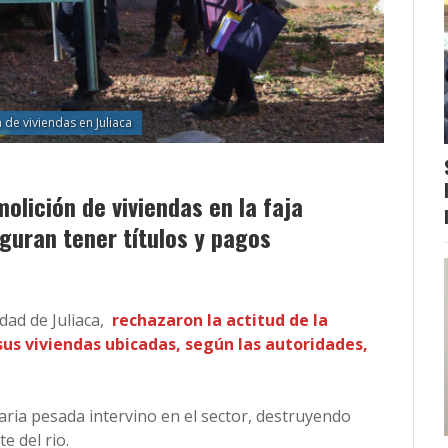
de viviendas en Juliaca
olición de viviendas en la faja
guran tener títulos y pagos
dad de Juliaca,
rechazaron la actitud de la
sus viviendas ubicadas, según las autoridades,
ria pesada intervino en el sector, destruyendo
e del rio.