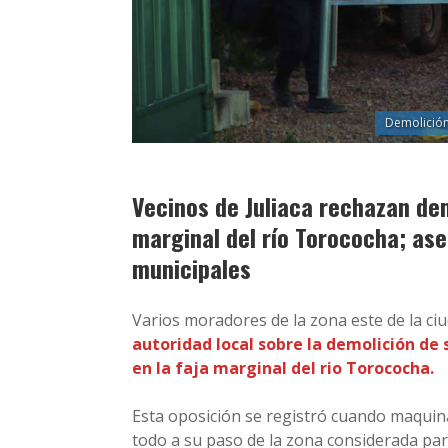
Demolición 
Vecinos de Juliaca rechazan dem
marginal del río Torococha; ase
municipales
Varios moradores de la zona este de la ciu
autoridad local sobre la demolición de 
en la faja marginal del rio Torococha.
Esta oposición se registró cuando maquina
todo a su paso de la zona considerada part