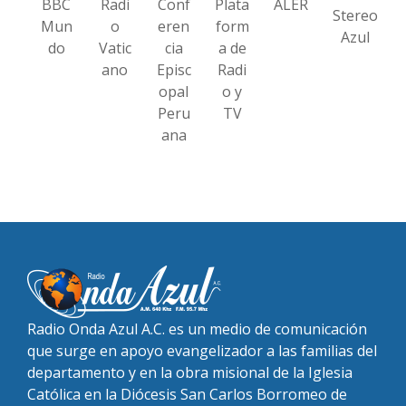
BBC
Radi
Conf
Plata
ALER
Stereo
Mun
o
eren
form
Azul
do
Vatic
cia
a de
ano
Episc
Radi
opal
o y
Peru
TV
ana
Radio Onda Azul A.C. es un medio de comunicación
que surge en apoyo evangelizador a las familias del
departamento y en la obra misional de la Iglesia
Católica en la Diócesis San Carlos Borromeo de