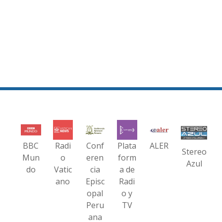
BBC
Radi
Conf
Plata
ALER
Stereo
Mun
o
eren
form
Azul
do
Vatic
cia
a de
ano
Episc
Radi
opal
o y
Peru
TV
ana