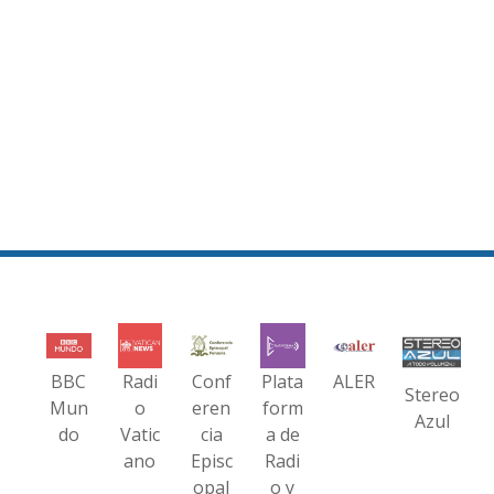
BBC
Radi
Conf
Plata
ALER
Stereo
Mun
o
eren
form
Azul
do
Vatic
cia
a de
ano
Episc
Radi
opal
o y