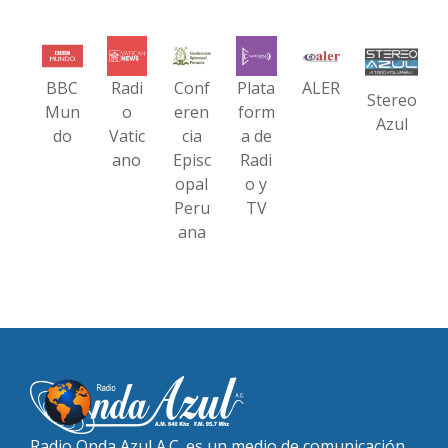
BBC
Radi
Conf
Plata
ALER
Stereo
Mun
o
eren
form
Azul
do
Vatic
cia
a de
ano
Episc
Radi
opal
o y
Peru
TV
ana
Radio Onda Azul A.C. es un medio de comunicación