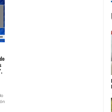
odo
s
,
do
ión