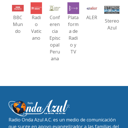
BBC
Radi
Conf
Plata
ALER
Stereo
Mun
o
eren
form
Azul
do
Vatic
cia
a de
ano
Episc
Radi
opal
o y
Peru
TV
ana
Radio Onda Azul A.C. es un medio de comunicación
que surge en apoyo evangelizador a las familias del