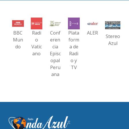
BBC
Radi
Conf
Plata
ALER
Stereo
Mun
o
eren
form
Azul
do
Vatic
cia
a de
ano
Episc
Radi
opal
o y
Peru
TV
ana