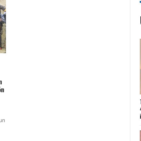
n
ón
un