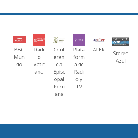
BBC
Radi
Conf
Plata
ALER
Stereo
Mun
o
eren
form
Azul
do
Vatic
cia
a de
ano
Episc
Radi
opal
o y
Peru
TV
ana