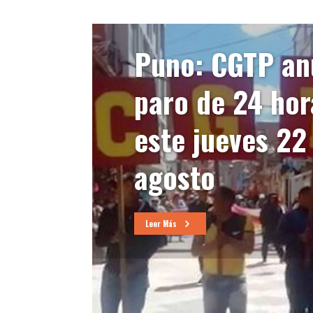
Puno: CGTP an
paro de 24 hor
este jueves 22
agosto
Leer Más