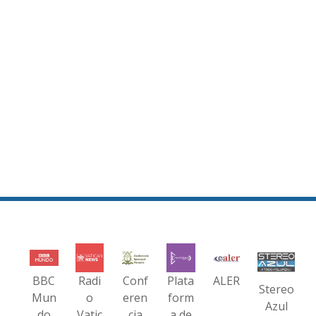
BBC
Radi
Conf
Plata
ALER
Stereo
Mun
o
eren
form
Azul
do
Vatic
cia
a de