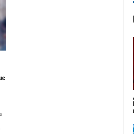
ue
s
n