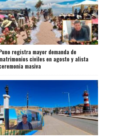
Puno registra mayor demanda de
matrimonios civiles en agosto y alista
ceremonia masiva