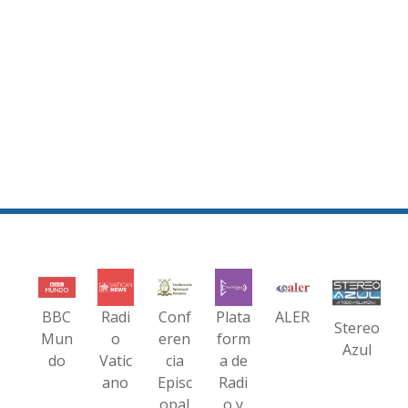
BBC
Radi
Conf
Plata
ALER
Stereo
Mun
o
eren
form
Azul
do
Vatic
cia
a de
ano
Episc
Radi
opal
o y