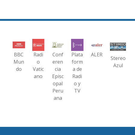
BBC
Radi
Conf
Plata
ALER
Stereo
Mun
o
eren
form
Azul
do
Vatic
cia
a de
ano
Episc
Radi
opal
o y
Peru
TV
ana