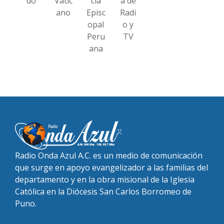
do
Vatic
cia
a de
ano
Episc
Radi
opal
o y
Peru
TV
ana
Radio Onda Azul A.C. es un medio de comunicación
que surge en apoyo evangelizador a las familias del
departamento y en la obra misional de la Iglesia
Católica en la Diócesis San Carlos Borromeo de
Puno.