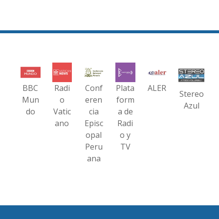
BBC
Radi
Conf
Plata
ALER
Stereo
Mun
o
eren
form
Azul
do
Vatic
cia
a de
ano
Episc
Radi
opal
o y
Peru
TV
ana