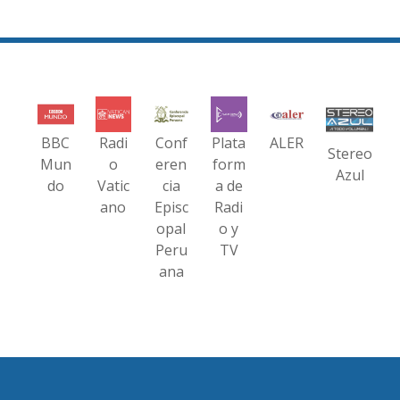
BBC
Radi
Conf
Plata
ALER
Stereo
Mun
o
eren
form
Azul
do
Vatic
cia
a de
ano
Episc
Radi
opal
o y
Peru
TV
ana