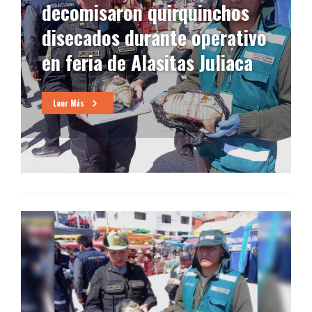
decomisaron quirquinchos
disecados durante operativo
en feria de Alasitas Juliaca
Leer Más