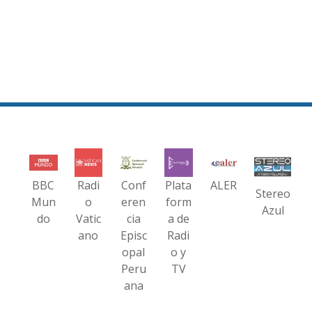
BBC
Radi
Conf
Plata
ALER
Stereo
Mun
o
eren
form
Azul
do
Vatic
cia
a de
ano
Episc
Radi
opal
o y
Peru
TV
ana