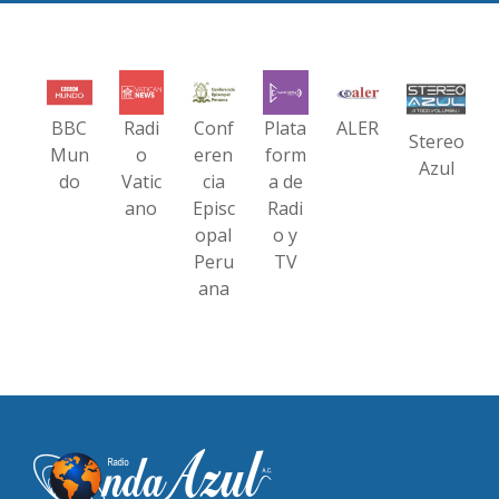
BBC
Radi
Conf
Plata
ALER
Stereo
Mun
o
eren
form
Azul
do
Vatic
cia
a de
ano
Episc
Radi
opal
o y
Peru
TV
ana