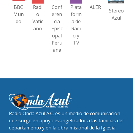
BBC
Radi
Conf
Plata
ALER
Stereo
Mun
o
eren
form
Azul
do
Vatic
cia
a de
ano
Episc
Radi
opal
o y
Peru
TV
ana
Radio Onda Azul A.C. es un medio de comunicación
que surge en apoyo evangelizador a las familias del
departamento y en la obra misional de la Iglesia