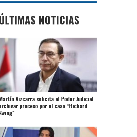
Anuncian un 85% de
ÚLTIMAS NOTICIAS
avance de celdas de
basura de Huanuyo y
evalúan traslado de
residuos desde
Juliaca
Martín Vizcarra solicita al Poder Judicial
archivar proceso por el caso “Richard
Swing”
Leer Más