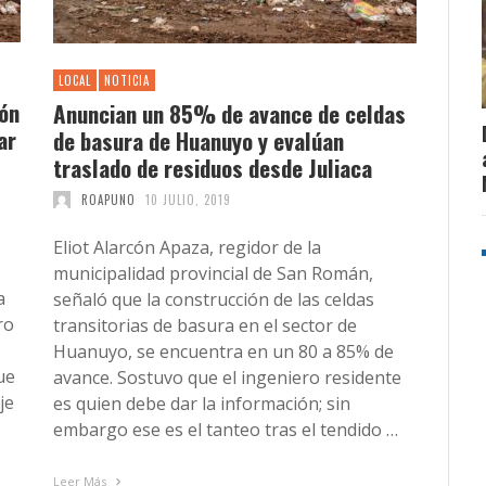
LOCAL
NOTICIA
ión
Anuncian un 85% de avance de celdas
ar
de basura de Huanuyo y evalúan
traslado de residuos desde Juliaca
ROAPUNO
10 JULIO, 2019
Eliot Alarcón Apaza, regidor de la
municipalidad provincial de San Román,
a
señaló que la construcción de las celdas
ro
transitorias de basura en el sector de
Huanuyo, se encuentra en un 80 a 85% de
ue
avance. Sostuvo que el ingeniero residente
je
es quien debe dar la información; sin
embargo ese es el tanteo tras el tendido …
Leer Más