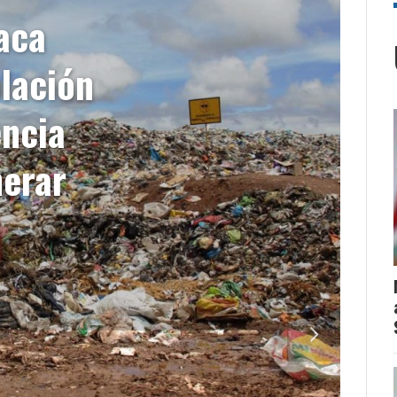
iaca
blación
encia
nerar