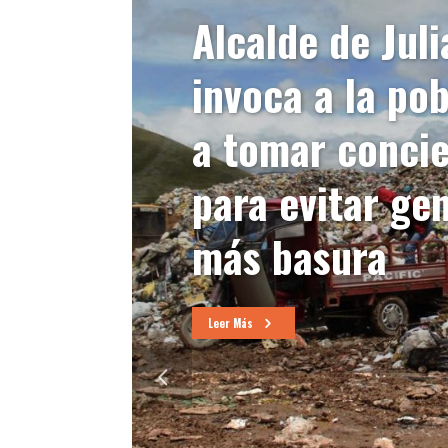
Alcalde de Jul
invoca a la po
a tomar conci
para evitar ge
más basura
Leer Más