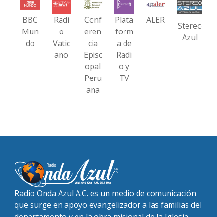
BBC
Radi
Conf
Plata
ALER
Stereo
Mun
o
eren
form
Azul
do
Vatic
cia
a de
ano
Episc
Radi
opal
o y
Peru
TV
ana
Radio Onda Azul A.C. es un medio de comunicación
que surge en apoyo evangelizador a las familias del
departamento y en la obra misional de la Iglesia