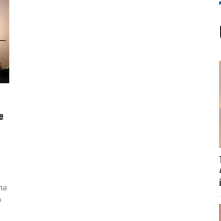
e
n
na
n