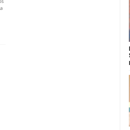
os
 a