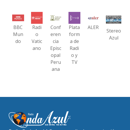
BBC
Radi
Conf
Plata
ALER
Stereo
Mun
o
eren
form
Azul
do
Vatic
cia
a de
ano
Episc
Radi
opal
o y
Peru
TV
ana