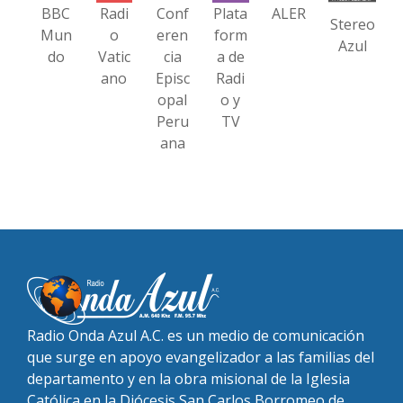
BBC
Radi
Conf
Plata
ALER
Stereo
Mun
o
eren
form
Azul
do
Vatic
cia
a de
ano
Episc
Radi
opal
o y
Peru
TV
ana
Radio Onda Azul A.C. es un medio de comunicación
que surge en apoyo evangelizador a las familias del
departamento y en la obra misional de la Iglesia
Católica en la Diócesis San Carlos Borromeo de